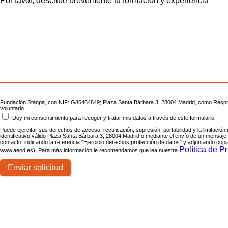
Por favor, describe brevemente tu formación y experiencia
Fundación Stanpa, con NIF: G86464849; Plaza Santa Bárbara 3, 28004 Madrid, como Responsab
voluntario.
Doy mi consentimiento para recoger y tratar mis datos a través de este formulario.
Puede ejercitar sus derechos de acceso, rectificación, supresión, portabilidad y la limitac
identificativo válido Plaza Santa Bárbara 3, 28004 Madrid o mediante el envío de un mensaj
contacto, indicando la referencia “Ejercicio derechos protección de datos” y adjuntando cop
Política de P
www.aepd.es). Para más información le recomendamos que lea nuestra
Enviar solicitud